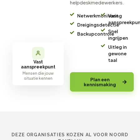
helpdeskmedewerkers.
Netwerkmonitoring
Vast
aanspreekpu
Dreigingsdetectie
Snel
Backupcontrole
ingrijpen
Uitleg in
gewone
taal
Vast
aanspreekpunt
Mensen die jouw
situatie kennen
Plan een
kennismaking
DEZE ORGANISATIES KOZEN AL VOOR NOORD