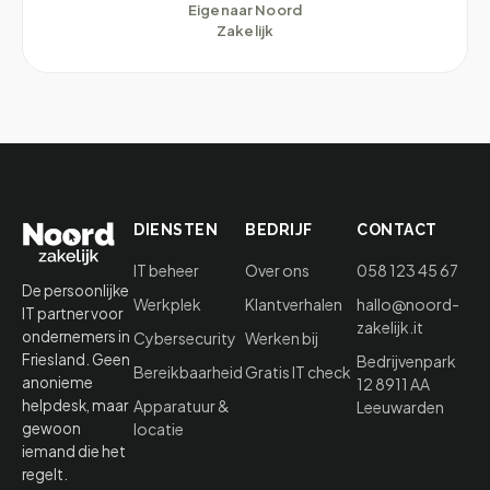
Eigenaar Noord
Zakelijk
DIENSTEN
BEDRIJF
CONTACT
IT beheer
Over ons
058 123 45 67
De persoonlijke
Werkplek
Klantverhalen
hallo@noord-
IT partner voor
zakelijk.it
ondernemers in
Cybersecurity
Werken bij
Friesland. Geen
Bedrijvenpark
Bereikbaarheid
Gratis IT check
anonieme
12 8911 AA
helpdesk, maar
Apparatuur &
Leeuwarden
gewoon
locatie
iemand die het
regelt.