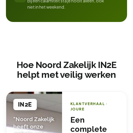
Bij een calamiteit sta je nooit alleen, ook
niet in het weekend.
Hoe Noord Zakelijk IN2E
helpt met veilig werken
IN2E
KLANTVERHAAL ·
JOURE
Een
“Noord Zakelijk
heeft onze
complete