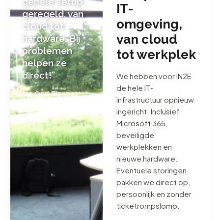
gehele setup
IT-
geregeld, van
omgeving,
cloud tot
van cloud
hardware. Bij
problemen
tot werkplek
helpen ze
direct!”
We hebben voor IN2E
de hele IT-
Jan Oud, Eigenaar
infrastructuur opnieuw
IN2E
ingericht. Inclusief
Microsoft 365,
beveiligde
werkplekken en
nieuwe hardware.
Eventuele storingen
pakken we direct op,
persoonlijk en zonder
ticketrompslomp.