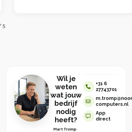
/
5
Wil je
+31 6
weten
27743701
wat jouw
m.tromp@noor
bedrijf
computers.nl
nodig
App
heeft?
direct
Mart Tromp
·