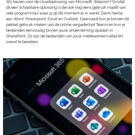
Wij kiezen voor de cloudoplossing van Microsoft. Waarom? Omdat
dit een schaalbare oplossing is die ook nog eens gebruik maakt van
veel programma’s waar jij op dit moment al in werkt. Denk hierbij
aan Word, Powerpoint, Excel en Outlook. Daarnaast kun je binnen dit
pakket gebruik maken van de online vergadertool Teams en kun je
bestanden eenvoudig binnen jouw onderneming opslaan in
SharePoint. Zo zijn de bestanden van jouw medewerkers altijd én
overal te bereiken.